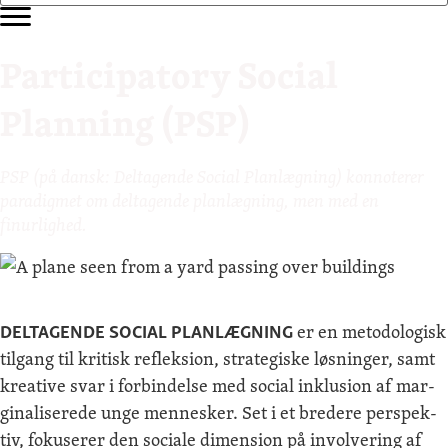
Participatory Social
Planning (PSP)
PSP (på dan­sk: Delt­a­gende Social Plan­lægn­ing) kon­noter­er
par­a­dig­met om delt­a­gende plan­lægn­ing, men med en
finurlighed.
DELT­A­GENDE SOCIAL PLAN­LÆGN­ING
er en metodol­o­gisk
til­gang til kri­tisk reflek­sion, strate­giske løs­ninger, samt
kreative svar i forbindelse med social inklu­sion af mar­
gin­alis­erede unge men­nesker. Set i et bredere per­spek­
tiv, fokuser­er den sociale dimen­sion på involver­ing af