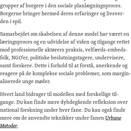
grup­per af borg­ere i den sociale plan­lægn­ing­spro­ces.
Borg­erne bringer hermed deres erfaringer og livsver­
den i spil.
Samar­be­jdet om ska­belsen af denne mod­el har været en
læring­spro­ces og en udvidelse af viden og til­gange ret­tet
mod pro­fes­sionelle aktør­ers prak­sis, velfærds-embeds­
folk, NGO’er, poli­tiske beslut­ningstagere, under­vis­ere,
samt forskere. Dette i forhold til at forstå, anerk­ende og
rea­gere på de kom­plekse sociale prob­le­mer, som mar­gin­
alis­erede unge møder.
Hvert land bidrager til mod­ellen med forskel­lige til­
gange. Du kan finde mere dyb­degående reflek­sion over
nation­al forskn­ing under hver fane. Du kan også finde
mere om de anvendte teknikker under fanen
Urbane
Metoder
.