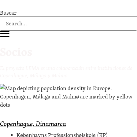
Buscar
Socios
El proyec­to LEMA es una colab­o­ración entre insti­tu­ciones de
Copen­h­ague, Mála­ga y Malmö.
Copenhague, Dinamarca
Køben­havns Pro­fes­sion­shøjskole (KP)