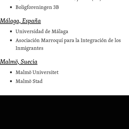
Bolig­forenin­gen 3B
Málaga, España
Uni­ver­si­dad de Málaga
Aso­ciación Mar­ro­quí para la Inte­gración de los
Inmigrantes
Malmö, Suecia
Malmö Uni­ver­sitet
Malmö Stad